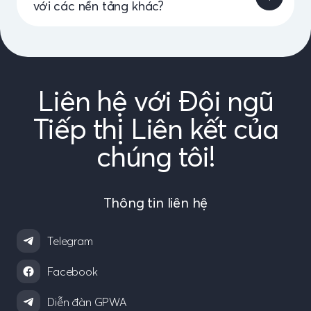
với các nền tảng khác?
Liên hệ với Đội ngũ
Tiếp thị Liên kết của
chúng tôi!
Thông tin liên hệ
Telegram
Facebook
Diễn đàn GPWA