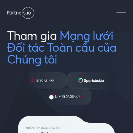
Tham gia
Mạng lưới
Đối tác Toàn cầu của
Chúng tôi
NHẬN HOA HỒNG LÊN ĐẾN