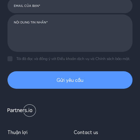
Tôi đã đọc và đồng ý với Điều khoản dịch vụ và Chính sách bảo mật.
Gửi yêu cầu
Thuận lợi
Contact us