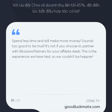
Với ưu đãi Chia sẻ doanh thu lên tới 45%, đã đến
lúc bắt đầu hợp tác có lợi!
Spend less time and still make more money! Sounds
too good to be true? It’s not if you choose to partner
with BitcasinoPartners for your affiliate deals. This is the
experience we have had, so we couldn’t be happier!
01
/ 20
CÔNG TY:
CÔNG TY:
CÔNG TY:
CÔNG TY:
CÔNG TY:
CÔNG TY:
CÔNG TY:
CÔNG TY:
CÔNG TY:
CÔNG TY:
CÔNG TY:
CÔNG TY:
CÔNG TY:
CÔNG TY:
CÔNG TY:
CÔNG TY:
CÔNG TY:
CÔNG TY:
CÔNG TY:
CÔNG TY:
OnlineCasinoReports.com
japanesecasinos.com
bitcoincasinotop.com
casinosanalyzer.com
pikachucasinos.com
goodluckmate.com
bestcasinosites.net
kasinotbitcoin.com
Ayakacasinos.com
GamblersPick.com
csgobettings.com
bitcoin-casino.co
ibetnetwork.com
pikakasinot.com
casinovalley.ca
CryptoBonуus
silentbet.com
AskGamblers
Pika-kasinot
efirbet.com
>