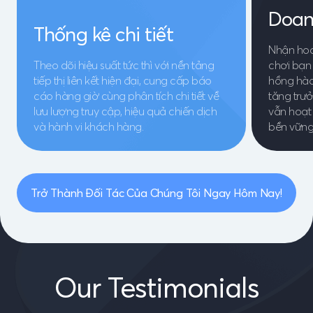
Doan
Thống kê chi tiết
Nhận hoa
Theo dõi hiệu suất tức thì với nền tảng
chơi bạn 
tiếp thị liên kết hiện đại, cung cấp báo
hồng hào
cáo hàng giờ cùng phân tích chi tiết về
tăng trưở
lưu lượng truy cập, hiệu quả chiến dịch
vẫn hoạt
và hành vi khách hàng.
bền vững
Trở Thành Đối Tác Của Chúng Tôi Ngay Hôm Nay!
Our Testimonials