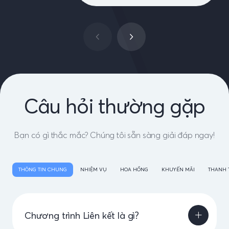
Câu hỏi thường gặp
Bạn có gì thắc mắc? Chúng tôi sẵn sàng giải đáp ngay!
THÔNG TIN CHUNG
NHIỆM VỤ
HOA HỒNG
KHUYẾN MÃI
THANH 
Chương trình Liên kết là gì?