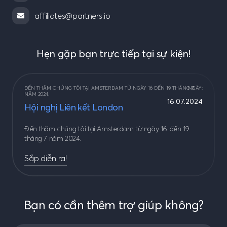
affiliates@partners.io
Hẹn gặp bạn trực tiếp tại sự kiện!
ĐẾN THĂM CHÚNG TÔI TẠI AMSTERDAM TỪ NGÀY 16 ĐẾN 19 THÁNG 7
NGÀY:
NĂM 2024.
16.07.2024
Hội nghị Liên kết London
Đến thăm chúng tôi tại Amsterdam từ ngày 16 đến 19
tháng 7 năm 2024.
Sắp diễn ra!
Bạn có cần thêm trợ giúp không?