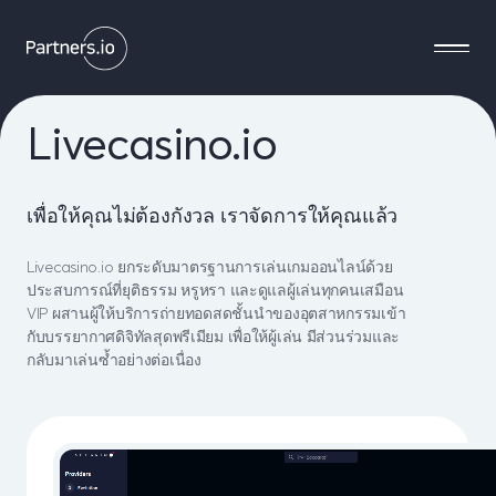
Livecasino.io
เพื่อให้คุณไม่ต้องกังวล เราจัดการให้คุณแล้ว
Livecasino.io ยกระดับมาตรฐานการเล่นเกมออนไลน์ด้วย
ประสบการณ์ที่ยุติธรรม หรูหรา และดูแลผู้เล่นทุกคนเสมือน
VIP ผสานผู้ให้บริการถ่ายทอดสดชั้นนำของอุตสาหกรรมเข้า
กับบรรยากาศดิจิทัลสุดพรีเมียม เพื่อให้ผู้เล่น มีส่วนร่วมและ
กลับมาเล่นซ้ำอย่างต่อเนื่อง