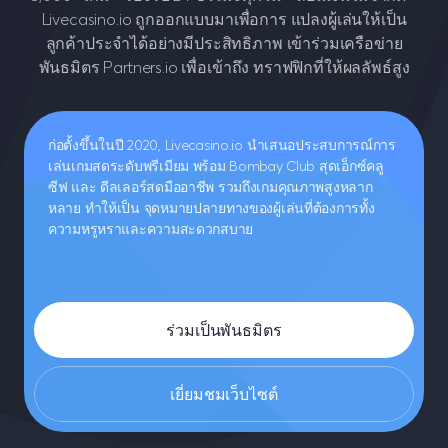
Livecasino.io ถูกออกแบบมาเพื่อการ แปลงผู้เล่นให้เป็น
ลูกค้าประจำได้อย่างมีประสิทธิภาพ เข้าร่วมเครือข่าย
พันธมิตร Partners.io เพื่อเข้าถึง ทราฟฟิกที่ให้ผลลัพธ์สูง
ก่อตั้งขึ้นในปี 2020, Livecasino.io นำเสนอประสบการณ์การ
เล่นเกมสดระดับพรีเมียม พร้อม Bombay Club สุดเอ็กซ์คลู
ซีฟ และ ดีลเลอร์สดมืออาชีพ รวมถึงเกมคุณภาพสูงหลาก
หลาย ทำให้เป็น จุดหมายปลายทางของผู้เล่นที่ต้องการทั้ง
ความหรูหราและความสะดวกสบาย
ร่วมเป็นพันธมิตร
เยี่ยมชมเว็บไซต์